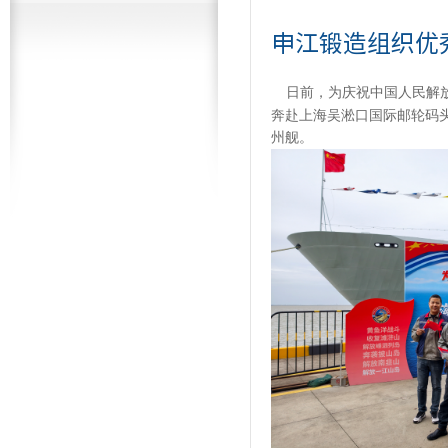
申江锻造组织优
日前，为庆祝中国人民解
奔赴上海吴淞口国际邮轮码
州舰。